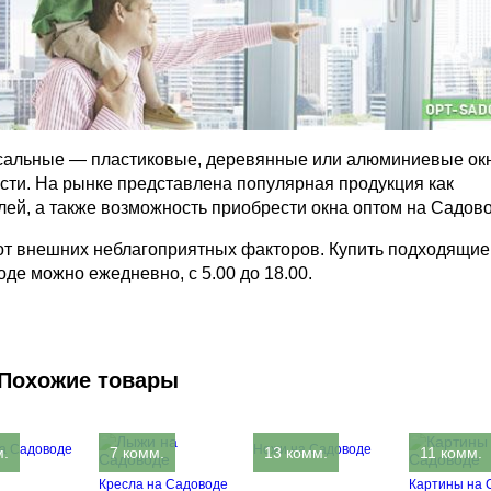
сальные — пластиковые, деревянные или алюминиевые ок
ости. На рынке представлена популярная продукция как
лей, а также возможность приобрести окна оптом на Садово
 от внешних неблагоприятных факторов. Купить подходящи
де можно ежедневно, с 5.00 до 18.00.
Похожие товары
на Садоводе
Ножи на Садоводе
м.
7 комм.
13 комм.
11 комм.
Кресла на Садоводе
Картины на 