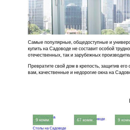
Самые популярные, общедоступные и универ
купить на Садоводе не составит особой трудн
отечественных, так и зарубежных производите
Превратите свой дом в крепость, защитив его
вам, качественные и недорогие окна на Садово
Обои на Садоводе
Стулья 
9 комм.
67 комм.
9 ком
Столы на Садоводе