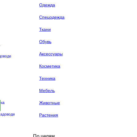
Одежда
Спецодежда
Ткани
Обувь
Аксессуары
доводе
Косметика
Техника
Мебель
Животные
Садоводе
Растения
По целям