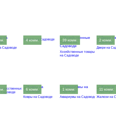
Мебель на Садоводе
мм.
4 комм.
39 комм.
2 комм.
а Садоводе
Двери на Са
Хозяйственные товары
на Садоводе
 искусственные
мм.
6 комм.
1 комм.
11 комм.
а Садоводе
Ковры на Садоводе
Аквариумы на Садоводе
Жалюзи на 