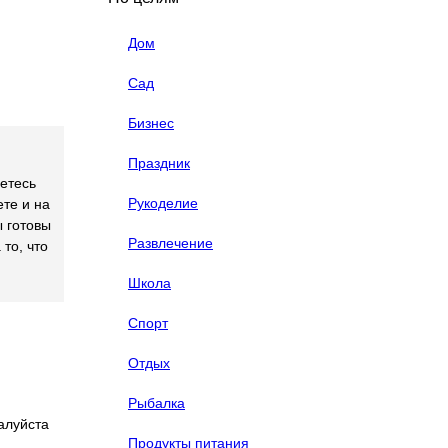
Дом
Сад
Бизнес
Праздник
етесь
Рукоделие
те и на
ы готовы
Развлечение
то, что
Школа
Спорт
Отдых
Рыбалка
алуйста
Продукты питания