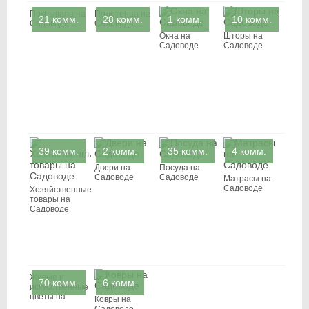
Покрывала на
Полотенца на
21 комм.
28 комм.
1 комм.
10 комм.
Садоводе
Садоводе
Окна на
Шторы на
Садоводе
Садоводе
39 комм.
2 комм.
35 комм.
4 комм.
Двери на
Посуда на
Садоводе
Садоводе
Матрасы на
Садоводе
Хозяйственные
товары на
Садоводе
Живые и
70 комм.
6 комм.
искусственные
цветы на
Ковры на
Садоводе
Садоводе