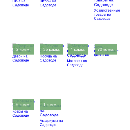
Окна на
Шторы на
Садоводе
Садоводе
Хозяйственные
товары на
Садоводе
Живые и
2 комм.
35 комм.
4 комм.
70 комм.
искусственные
цветы на
Двери на
Посуда на
Садоводе
Садоводе
Садоводе
Матрасы на
Садоводе
6 комм.
1 комм.
Ковры на
Садоводе
Аквариумы на
Садоводе