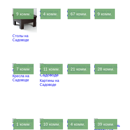
Фартуки на
Обои на
Стулья на
9 комм.
4 комм.
67 комм.
9 комм.
Садоводе
Садоводе
Садоводе
Столы на
Садоводе
Покрывала на
Полотенца на
7 комм.
11 комм.
21 комм.
28 комм.
Садоводе
Садоводе
Кресла на
Садоводе
Картины на
Садоводе
Мебель на
1 комм.
10 комм.
4 комм.
39 комм.
Садоводе