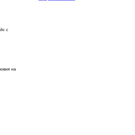
йс с
ловия на