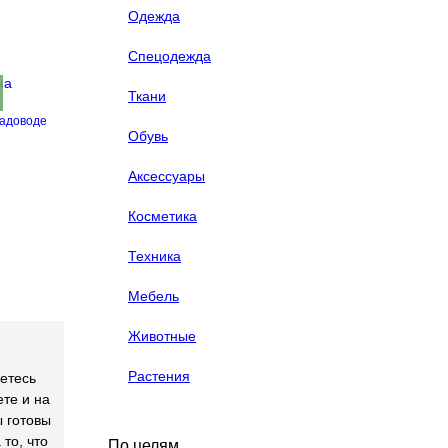
Одежда
Спецодежда
Ткани
адоводе
Обувь
Аксессуары
Косметика
Техника
Мебель
Животные
Растения
етесь
те и на
ы готовы
то, что
По целям