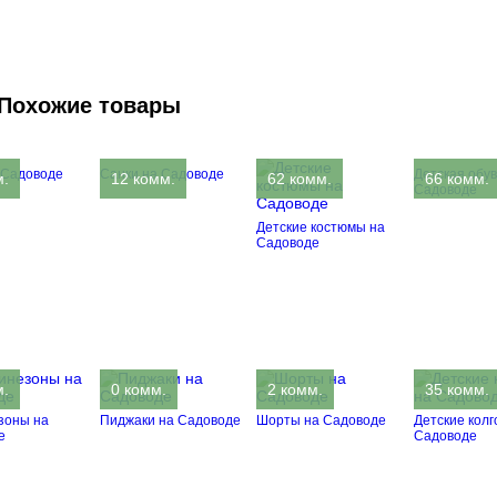
Похожие товары
 Садоводе
Санки на Садоводе
Детская обув
м.
12 комм.
62 комм.
66 комм.
Садоводе
Детские костюмы на
Садоводе
м.
0 комм.
2 комм.
35 комм.
зоны на
Пиджаки на Садоводе
Шорты на Садоводе
Детские колг
е
Садоводе