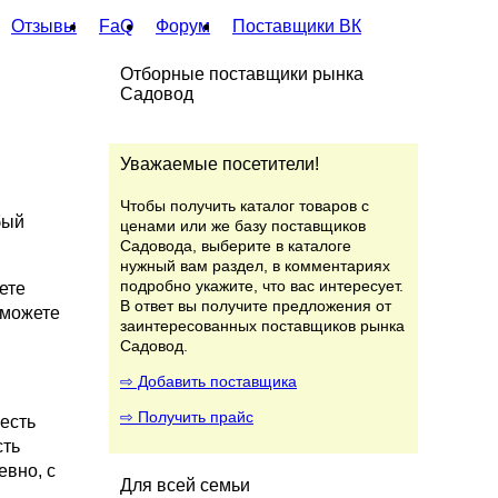
Отзывы
FaQ
Форум
Поставщики ВК
Отборные поставщики рынка
Садовод
Уважаемые посетители!
Чтобы получить каталог товаров с
бый
ценами или же базу поставщиков
Садовода, выберите в каталоге
нужный вам раздел, в комментариях
подробно укажите, что вас интересует.
ете
В ответ вы получите предложения от
сможете
заинтересованных поставщиков рынка
Садовод.
⇨ Добавить поставщика
⇨ Получить прайс
есть
сть
евно, с
Для всей семьи