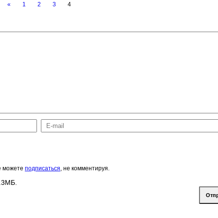
«
1
2
3
4
же можете
подписаться
, не комментируя.
.3МБ.