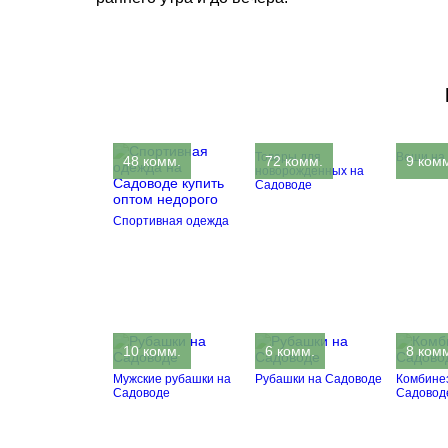
Товары для
Вещи на
48 комм.
72 комм.
9 ком
новорожденных на
Садоводе
Спортивная одежда
10 комм.
6 комм.
8 ком
Мужские рубашки на
Рубашки на Садоводе
Комбине
Садоводе
Садовод