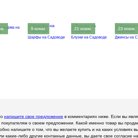
я форма на
мм.
9 комм.
21 комм.
23 комм.
е
Шарфы на Садоводе
Блузки на Садоводе
Джинсы на С
го
напишите свое предложение
в комментариях ниже. Если вы явля
 покупателям о своем предложении. Какой именно товар вы продае
обно напишите о том, что вы желаете купить и на каких условиях в
ли какие-либо другие контакные данные, вы даете свое согласие на 