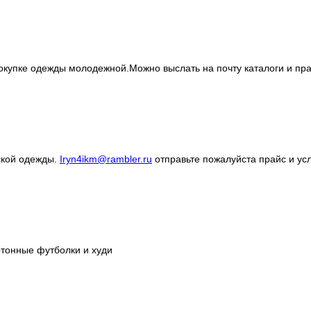
покупке одежды молодежной.Можно выслать на почту каталоги и пра
ской одежды.
Iryn4ikm@rambler.ru
отправьте пожалуйста прайс и ус
отонные футболки и худи