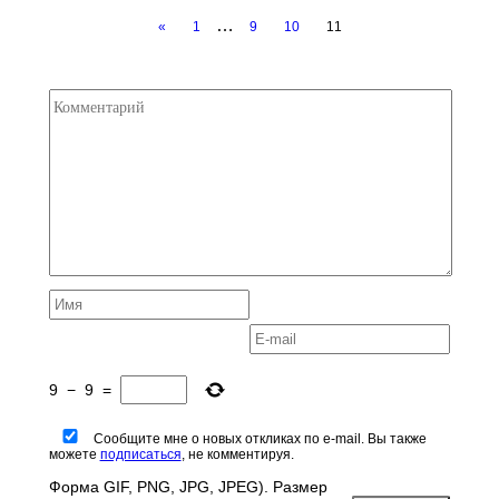
…
«
1
9
10
11
9
−
9
=
Сообщите мне о новых откликах по e-mail. Вы также
можете
подписаться
, не комментируя.
Форма GIF, PNG, JPG, JPEG). Размер