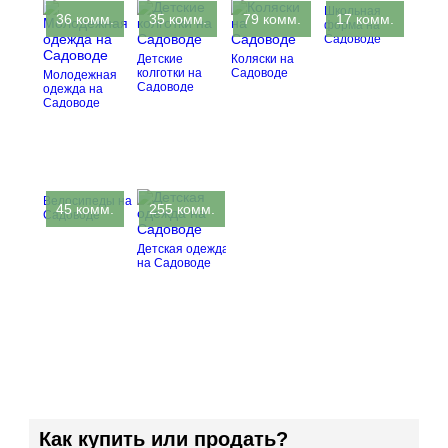
Школьная
36 комм.
35 комм.
79 комм.
17 комм.
форма на
Садоводе
Детские
Коляски на
колготки на
Садоводе
Молодежная
Садоводе
одежда на
Садоводе
Велосипеды на
45 комм.
255 комм.
Садоводе
Детская одежда
на Садоводе
Как купить или продать?