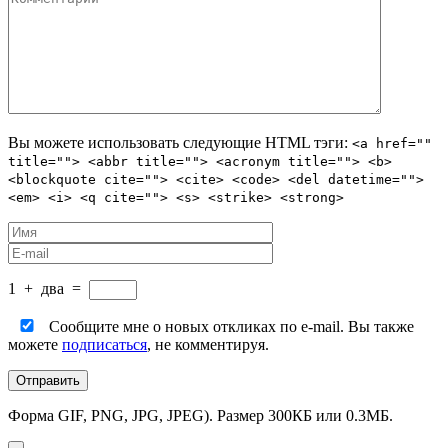
Вы можете использовать следующие
HTML
тэги:
<a href=""
title=""> <abbr title=""> <acronym title=""> <b>
<blockquote cite=""> <cite> <code> <del datetime="">
<em> <i> <q cite=""> <s> <strike> <strong>
1
+
два
=
Сообщите мне о новых откликах по e-mail. Вы также
можете
подписаться
, не комментируя.
Форма GIF, PNG, JPG, JPEG). Размер 300КБ или 0.3МБ.