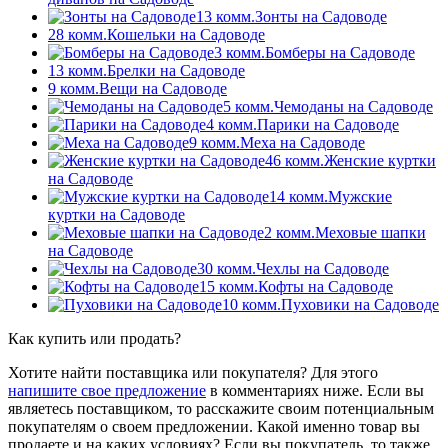
13 комм.
Зонты на Садоводе
28 комм.
Кошельки на Садоводе
3 комм.
Бомберы на Садоводе
13 комм.
Брелки на Садоводе
9 комм.
Вещи на Садоводе
5 комм.
Чемоданы на Садоводе
4 комм.
Парики на Садоводе
9 комм.
Меха на Садоводе
46 комм.
Женские куртки
на Садоводе
14 комм.
Мужские
куртки на Садоводе
2 комм.
Меховые шапки
на Садоводе
30 комм.
Чехлы на Садоводе
15 комм.
Кофты на Садоводе
10 комм.
Пуховики на Садоводе
Как купить или продать?
Хотите найти поставщика или покупателя? Для этого
напишите свое предложение
в комментариях ниже. Если вы
являетесь поставщиком, то расскажите своим потенциальным
покупателям о своем предложении. Какой именно товар вы
продаете и на каких условиях? Если вы покупатель, то также