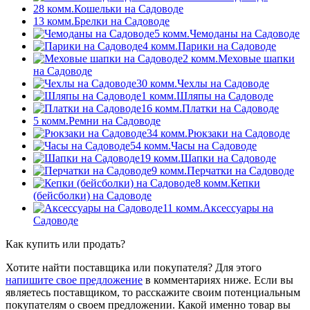
28 комм.
Кошельки на Садоводе
13 комм.
Брелки на Садоводе
5 комм.
Чемоданы на Садоводе
4 комм.
Парики на Садоводе
2 комм.
Меховые шапки
на Садоводе
30 комм.
Чехлы на Садоводе
1 комм.
Шляпы на Садоводе
16 комм.
Платки на Садоводе
5 комм.
Ремни на Садоводе
34 комм.
Рюкзаки на Садоводе
54 комм.
Часы на Садоводе
19 комм.
Шапки на Садоводе
9 комм.
Перчатки на Садоводе
8 комм.
Кепки
(бейсболки) на Садоводе
11 комм.
Аксессуары на
Садоводе
Как купить или продать?
Хотите найти поставщика или покупателя? Для этого
напишите свое предложение
в комментариях ниже. Если вы
являетесь поставщиком, то расскажите своим потенциальным
покупателям о своем предложении. Какой именно товар вы