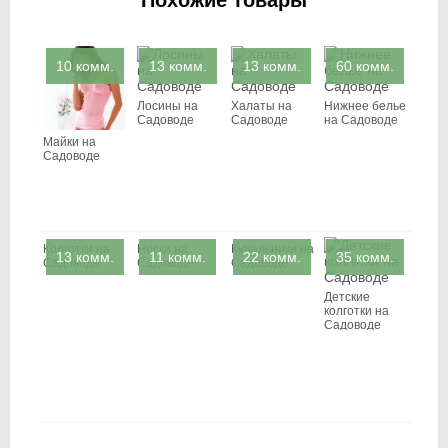
Похожие товары
10 комм.
13 комм.
13 комм.
60 комм.
Лосины на
Халаты на
Нижнее белье
Садоводе
Садоводе
на Садоводе
Майки на
Садоводе
Колготки на
Носки на
Купальники на
13 комм.
11 комм.
22 комм.
35 комм.
Садоводе
Садоводе
Садоводе
Детские
колготки на
Садоводе