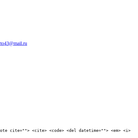
to43@mail.ru
ote cite=""> <cite> <code> <del datetime=""> <em> <i>