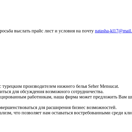
росьба выслать прайс лист и условия на почту
natasha-kl17@mail.
 турецким производителем нижнего белья Seher Mensucat.
титься для обсуждения возможного сотрудничества.
цированным работникам, наша фирма может предложить Вам ши
овершенствоваться для расширения бизнес возможностей.
нализм, что позволяет нам оставаться востребованными среди к