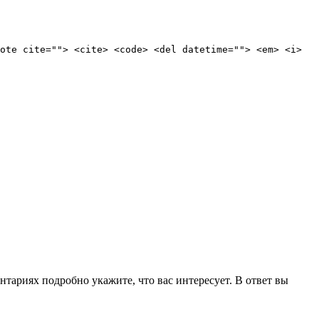
ote cite=""> <cite> <code> <del datetime=""> <em> <i>
нтариях подробно укажите, что вас интересует. В ответ вы