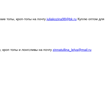
кие топы, кроп-топы на почту
juliakozina98@bk.ru
Куплю оптом для
ы, кроп топы и лонгсливы на почту
zinnatullina_lelya@mail.ru