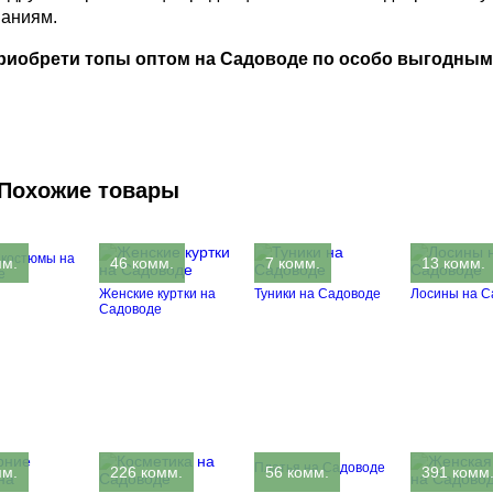
ваниям.
приобрети топы оптом на Садоводе по особо выгодным
Похожие товары
 костюмы на
мм.
46 комм.
7 комм.
13 комм.
е
Женские куртки на
Туники на Садоводе
Лосины на С
Садоводе
Платья на Садоводе
мм.
226 комм.
56 комм.
391 комм