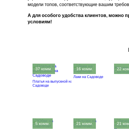
модели топов, соответствующие вашим требо
А для особого удобства клиентов, можно 
условиям!
Женские
37 комм.
16 комм.
22 ко
Садовод
Лаки на Садоводе
Платья на выпускной на
Садоводе
5 комм.
21 комм.
21 ко