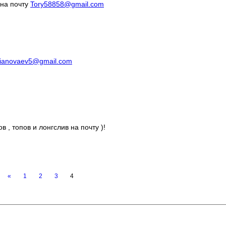
 на почту
Tory58858@gmail.com
lianovaev5@gmail.com
в , топов и лонгслив на почту )!
«
1
2
3
4