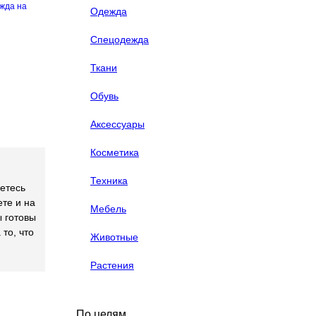
жда на
Одежда
Спецодежда
Ткани
Обувь
Аксессуары
Косметика
Техника
етесь
те и на
Мебель
ы готовы
то, что
Животные
Растения
По целям