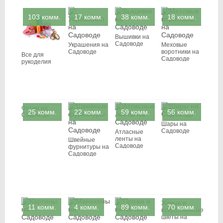
103 комм.
17 комм.
38 комм.
18 комм.
Вышивки на
Садоводе
Украшения на
Меховые
Садоводе
воротники на
Все для
Садоводе
рукоделия
Фатин на
25 комм.
22 комм.
59 комм.
56 комм.
Садоводе
Шары на
Садоводе
Атласные
ленты на
Швейные
Садоводе
фурнитуры на
Садоводе
Живые и
11 комм.
4 комм.
89 комм.
70 комм.
искусственные
цветы на