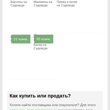
Садоводе
Картины на
Манекены на
Пряжа и нитки
Садоводе
Садоводе
на Садоводе
Бижутерия на
21 комм.
55 комм.
Садоводе
Бисер на
Садоводе
Как купить или продать?
Хотите найти поставщика или покупателя? Для этого
напишите свое предложение
в комментариях ниже.