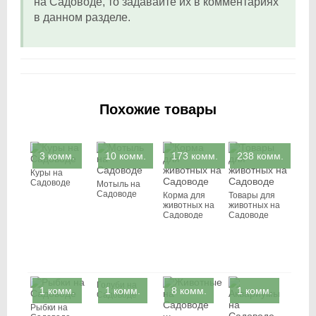
на Садоводе, то задавайте их в комментариях
в данном разделе.
Похожие товары
3 комм.
10 комм.
173 комм.
238 комм.
Куры на
Садоводе
Мотыль на
Садоводе
Корма для
Товары для
животных на
животных на
Садоводе
Садоводе
Голуби на
1 комм.
1 комм.
8 комм.
1 комм.
Садоводе
Рыбки на